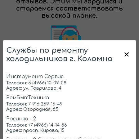
отзывов. Этим мы гордимся и
стараемся соответствовать
высокой планке.
Службы по ремонту
холодильников г. Коломна
Инструмент Сервис
Телефон:
8 (4966) 10-09-08
Позвоните нам!
Адрес:
ул. Гаврилова, 4
РемБытТехника
Без выходных с 8:00 до 22:00
Телефон:
7-916-259-15-49
Адрес:
Огородная, 85
Справочник
Росинка - 2
Телефон:
+7 (4966) 14-14-86
Адрес:
просп. Кирова, 15