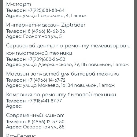
М-смарт
Ремонтируем любые марки
Телефон:
+7(925)081-88-84
Адрес:
улица Гаврилова, 4, 1 этаж
холодильников
Интернет-магазин Ziptrader
Телефон:
8 (4966) 18-62-36
Адрес:
Гранатная ул., 5
Liebherr
Samsung
Сервисный центр по ремонту телевизоров и
компьютерной техники
Телефон:
+7(909)800-26-53
Адрес:
улица Дзержинского, 79, 11Б павильон, 1 этаж
Магазин запчастей для бытовой техники
Телефон:
+7 (4966) 14-67-72
Адрес:
улица Макеева, 1а, 34 павильон, 1 этаж
Компания по ремонту бытовой техники
LG
Атлант
Телефон:
+7(915)441-87-77
Адрес:
Современный климат
Телефон:
8 (4966) 12-57-50
Адрес:
Огородная ул., 85
Pro-Сервис