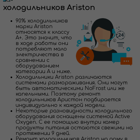
холодильников Ariston
90% холодильников
марки Ariston
относятся к классу
А+. Это значит, что
в ходе работы они
потребляют мало
электричества в
сравнении с
оборудованием
категории А и ниже.
Холодильники Ariston различаются
системами размораживания. Они могут
быть автоматическими NoFrost или же
капельными. Поэтому ремонт
холодильников Аристон подбирается
индивидуально к каждой модели.
Некоторые разновидности холодильного
оборудования оснащены системой Active
Oxygen. С ее помощью внутри камер
продукты питания остаются свежими на
протяжении 9 дней.
Ремонт холодильников Ariston на дому в