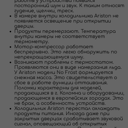
работы у устройства появился
посторонний шум и звук. К таким относят
гудение, щелчки, треск.
В камере внутри холодильника Ariston не
появляется освещение при открытии
дверцы.
Продукты перемерзают. Температура
внутри камеры не соответствует
термометру.
Мотор-компрессор работает
беспрерывно. Это легко обнаружить по
непрекращающемуся шуму.
Возникают проблемы с термостатом.
Проявляются они в виде намерзания льда.
У Ariston модели No Frost формируется
снежная масса. Это свидетельствует о
сбое в работе функции оттаивания.
Поломки характерны для моделей,
продающихся в г. Коломна и оборудовании,
продающемся в европейских городах. Это
не брак, а особенность устройств.
Холодильник Ariston перестал охлаждать
продукты питания. Иногда даже при
закрытых дверцах срабатывает звуковой
сигнал, оповещающий об открытых