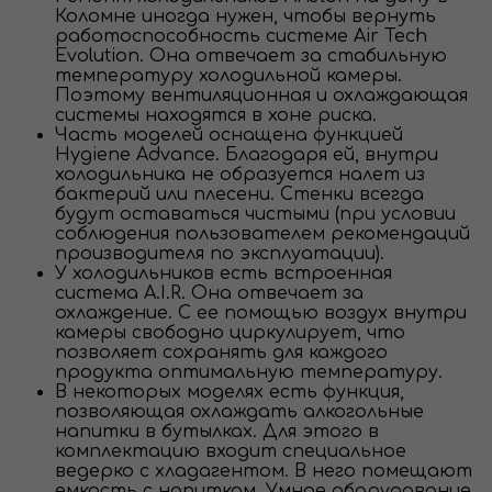
Коломне иногда нужен, чтобы вернуть
работоспособность системе Air Tech
Evolution. Она отвечает за стабильную
температуру холодильной камеры.
Поэтому вентиляционная и охлаждающая
системы находятся в хоне риска.
Часть моделей оснащена функцией
Hygiene Advance. Благодаря ей, внутри
холодильника не образуется налет из
бактерий или плесени. Стенки всегда
будут оставаться чистыми (при условии
соблюдения пользователем рекомендаций
производителя по эксплуатации).
У холодильников есть встроенная
система A.I.R. Она отвечает за
охлаждение. С ее помощью воздух внутри
камеры свободно циркулирует, что
позволяет сохранять для каждого
продукта оптимальную температуру.
В некоторых моделях есть функция,
позволяющая охлаждать алкогольные
напитки в бутылках. Для этого в
комплектацию входит специальное
ведерко с хладагентом. В него помещают
емкость с напитком. Умное оборудование