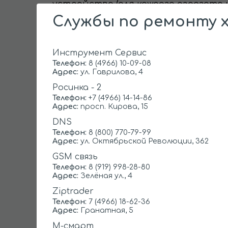
устройства (для каждого агрегата
определяет поломку и указывает ц
Службы по ремонту х
Стоимость услуг на дому будет н
Инструмент Сервис
Телефон:
8 (4966) 10-09-08
Адрес:
ул. Гаврилова, 4
УСЛУГА
Росинка - 2
Выезд мастера
Телефон:
+7 (4966) 14-14-86
Адрес:
просп. Кирова, 15
Диагностика
DNS
Перевесить/отрегулировать дверь
Телефон:
8 (800) 770-79-99
Адрес:
ул. Октябрьской Революции, 362
Замена уплотнителя
GSM связь
Телефон:
8 (919) 998-28-80
Ремонт компрессора
Адрес:
Зелёная ул., 4
Устранение утечки хладагента
Ziptrader
Телефон:
7 (4966) 18-62-36
Адрес:
Гранатная, 5
Ремонт испарителя
М-смарт