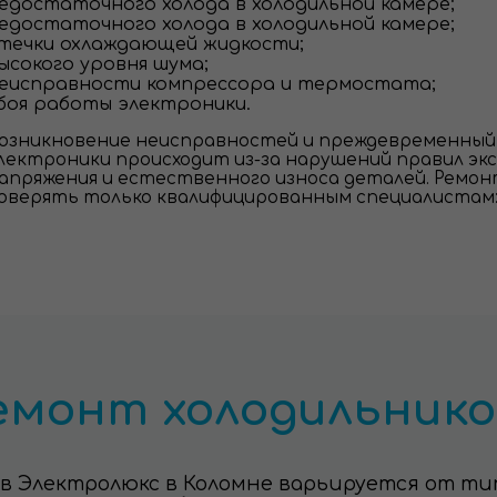
едостаточного холода в холодильной камере;
едостаточного холода в холодильной камере;
течки охлаждающей жидкости;
ысокого уровня шума;
еисправности компрессора и термостата;
боя работы электроники.
озникновение неисправностей и преждевременный 
лектроники происходит из-за нарушений правил экс
апряжения и естественного износа деталей. Ремон
оверять только квалифицированным специалистам
монт холодильников
 Электролюкс в Коломне варьируется от ти