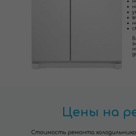
н
н
у
в
н
с
В
э
н
д
Цены на ре
Стоимость ремонта холодильников