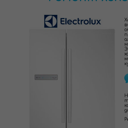
Х
в
о
п
а
м
Э
х
м
к
Н
т
к
д
Р