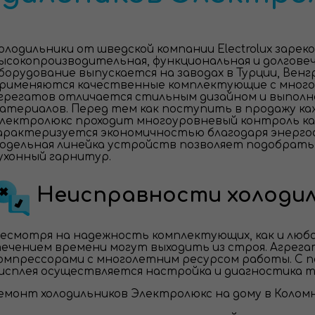
олодильники от шведской компании Electrolux зарек
ысокопроизводительная, функциональная и долговеч
борудование выпускается на заводах в Турции, Вен
рименяются качественные комплектующие с многол
грегатов отличается стильным дизайном и выполне
атериалов. Перед тем как поступить в продажу ка
лектролюкс проходит многоуровневый контроль ка
арактеризуется экономичностью благодаря энергос
одельная линейка устройств позволяет подобрать 
ухонный гарнитур.
Неисправности холодиль
есмотря на надежность комплектующих, как и любая 
ечением времени могут выходить из строя. Агре
омпрессорами с многолетним ресурсом работы. С 
исплея осуществляется настройка и диагностика т
емонт холодильников Электролюкс на дому в Коломн