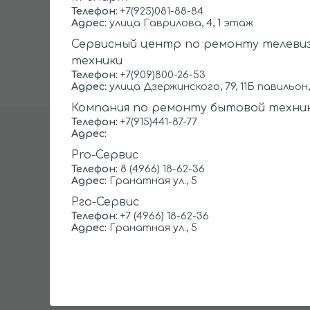
Замена терморегулятора
Телефон:
+7(925)081-88-84
Адрес:
улица Гаврилова, 4, 1 этаж
*Выезд мастера и дагностика бесплано пр
Сервисный центр по ремонту телеви
ремонта, иначе 500 рублей, ложный вызов 5
техники
Телефон:
+7(909)800-26-53
Адрес:
улица Дзержинского, 79, 11Б павильон,
Компания по ремонту бытовой техни
Телефон:
+7(915)441-87-77
Адрес:
Приезжаем по 
Pro-Сервис
Телефон:
8 (4966) 18-62-36
Адрес:
Гранатная ул., 5
Наши специалисты дорожат 
Рго-Сервис
работ в Коломне мы заре
Телефон:
+7 (4966) 18-62-36
Адрес:
Гранатная ул., 5
подтверждаю