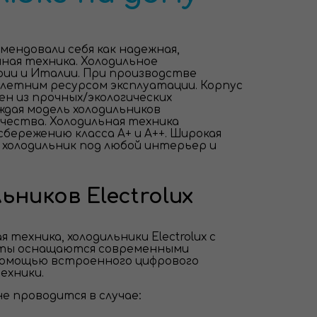
омендовали себя как надежная,
ная техника. Холодильное
грии и Италии. При производстве
етним ресурсом эксплуатации. Корпус
н из прочных/экологических
ждая модель холодильников
чества. Холодильная техника
бережению класса A+ и А++. Широкая
холодильник под любой интерьер и
ников Electrolux
техника, холодильники Electrolux с
гаты оснащаются современными
помощью встроенного цифрового
ехники.
е проводится в случае: