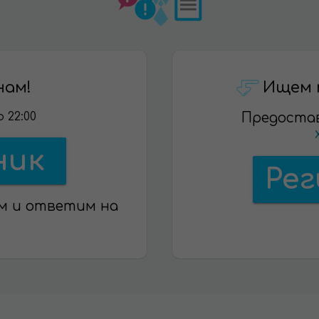
нам!
Ищем 
 22:00
Предоста
ник
Ре
м и ответим на