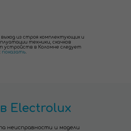
выход из строя комплектующих и
плуатации техники, скачков
т устройств в Коломне следует
:
показать
.
 Electrolux
па неисправности и модели