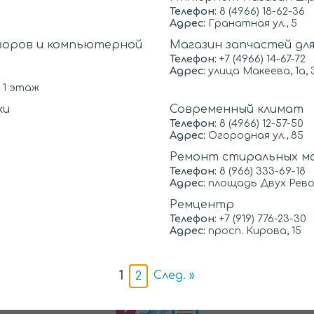
поэтому они обх
1000
от
руб.
Телефон:
8 (4966) 18-62-36
сервисного цент
Адрес:
Гранатная ул., 5
и условии осуществления
цен.
зоров и компьютерной
Магазин запчастей дл
00 рублей
Телефон:
+7 (4966) 14-67-72
Подробны
Адрес:
улица Макеева, 1а, 
 1 этаж
ки
Современный климат
Телефон:
8 (4966) 12-57-50
Адрес:
Огородная ул., 85
указанному адресу в любую
Ремонт стиральных ма
Телефон:
8 (966) 333-69-18
Адрес:
площадь Двух Рево
своей репутацией и работают на резул
Ремцентр
комендовали себя как надежный и чест
Телефон:
+7 (919) 776-23-30
Адрес:
просп. Кирова, 15
т многочисленные отзывы от довольн
1
След. »
2