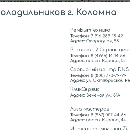
 цена запчастей будет разной). При проведе
ену ремонта. После одобрения со стороны кл
олодильников г. Коломна
иже в отличие от доставки крупногабаритной
РемБытТехника
Телефон:
7-916-259-15-49
Адрес:
Огородная, 85
СТОИМОСТЬ
Росинка - 2 Сервис це
0
от
* руб.
Телефон:
8 (4966) 14-14-86
Адрес:
просп. Кирова, 15
0
от
* руб.
Сервисный центр DNS
Цены доступне
900
от
руб.
Телефон:
8 (800) 770-79-99
Адрес:
ул. Октябрьской Ре
600
от
руб.
КликСервис
Обратившись к н
Адрес:
Зелёная ул., 31А
рассчитывать на
1400
от
руб.
качественное и 
900
от
руб.
Лига мастеров
возникшей пробл
Телефон:
8 (967) 007-44-66
низкие цены. Мы
1300
Адрес:
просп. Кирова, 44
от
руб.
деталей и расхо
Интернет-магазин Zip