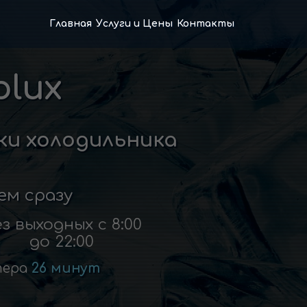
Главная
Услуги и Цены
Контакты
olux
и холодильника
ем сразу
з выходных с 8:00
до 22:00
тера
26 минут