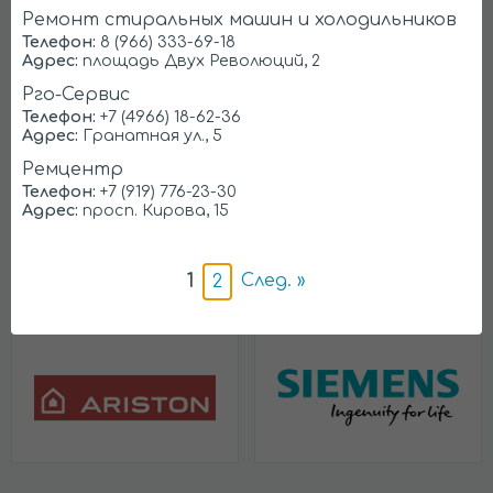
Ремонт стиральных машин и холодильников
Телефон:
8 (966) 333-69-18
Адрес:
площадь Двух Революций, 2
Рго-Сервис
Indesit
Whirlpool
Телефон:
+7 (4966) 18-62-36
Адрес:
Гранатная ул., 5
Ремцентр
Телефон:
+7 (919) 776-23-30
Адрес:
просп. Кирова, 15
1
След. »
2
Ariston
Siemens