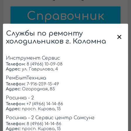
Справочник
Службы по ремонту
Бесплатно проконсультируем и
холодильников г. Коломна
ответим на
все вопросы
Инструмент Сервис
Телефон:
8 (4966) 10-09-08
Адрес:
ул. Гаврилова, 4
РемБытТехника
Ищем партнеров в Коломне
Телефон:
7-916-259-15-49
Адрес:
Огородная, 85
Предоставляем
заказы на ремонт
Росинка - 2
холодильников
Телефон:
+7 (4966) 14-14-86
Адрес:
просп. Кирова, 15
Регистрация
Росинка - 2 Сервис центр Самсунг
Телефон:
8 (4966) 14-14-86
Адрес:
просп. Кирова, 15