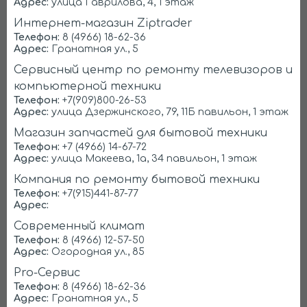
Адрес:
улица Гаврилова, 4, 1 этаж
Интернет-магазин Ziptrader
Телефон:
8 (4966) 18-62-36
Адрес:
Гранатная ул., 5
Сервисный центр по ремонту телевизоров и
компьютерной техники
Телефон:
+7(909)800-26-53
Адрес:
улица Дзержинского, 79, 11Б павильон, 1 этаж
Bosch
Electrolux
Магазин запчастей для бытовой техники
Телефон:
+7 (4966) 14-67-72
Адрес:
улица Макеева, 1а, 34 павильон, 1 этаж
Компания по ремонту бытовой техники
Телефон:
+7(915)441-87-77
Адрес:
Современный климат
Телефон:
8 (4966) 12-57-50
AEG
Бирюса
Адрес:
Огородная ул., 85
Pro-Сервис
Телефон:
8 (4966) 18-62-36
Адрес:
Гранатная ул., 5