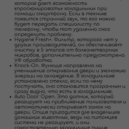
которая дает возможность
«просканировать» холодильник при
помощи смартфона. Если в технике
появится странный звук, то его можно
будет передать специалисту по
телефону, чтобы тот удаленно смог
определить проблему.
Hygiene Fresh+. Фильтр, которого нет у
других производителей, он обеспечивает
очистку в 5 этапов от болезнетворных
микробов, дополнительно предусмотрена
УФ обработка.
Knock-On. Функция направлена на
уменьшение открывания двери и экономию
энергии на охлаждение. В холодильнике
установлено стекло, если по нему
постучать, оно становится прозрачным и
сразу видно, что есть в холодильнике.
Auto Door Open. Это датчик, который
реагирует на приближение пользователя и
автоматически открывает замок на
двери. Опция пригодится для владельцев
домашних животных, ведь на питомцев
система не реагирует, и они
самостоятельно «хранилище пищи»